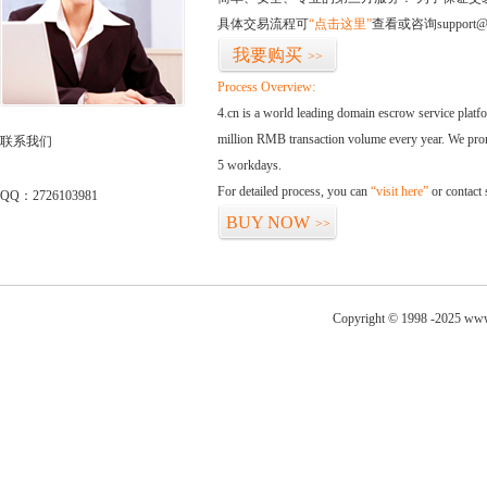
具体交易流程可
“点击这里”
查看或咨询support@
我要购买
>>
Process Overview:
4.cn is a world leading domain escrow service plat
million RMB transaction volume every year. We promi
联系我们
5 workdays.
For detailed process, you can
“visit here”
or contact
QQ：2726103981
BUY NOW
>>
Copyright © 1998 -2025 www