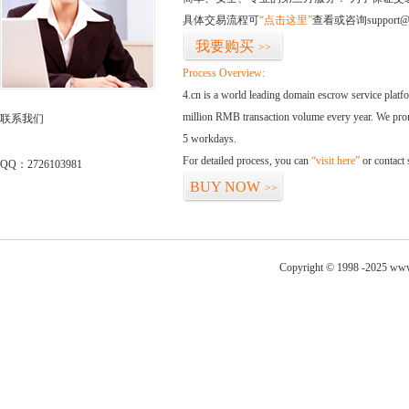
具体交易流程可
“点击这里”
查看或咨询support@
我要购买
>>
Process Overview:
4.cn is a world leading domain escrow service plat
million RMB transaction volume every year. We promi
联系我们
5 workdays.
For detailed process, you can
“visit here”
or contact
QQ：2726103981
BUY NOW
>>
Copyright © 1998 -2025 www